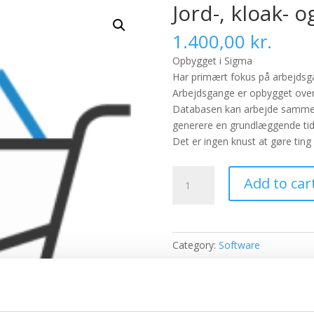
Jord-, kloak- 
1.400,00
kr.
Opbygget i Sigma
Har primært fokus på arbejdsga
Arbejdsgange er opbygget ove
Databasen kan arbejde sammen
generere en grundlæggende tids
Det er ingen knust at gøre ting 
Jord-,
Add to car
kloak-
og
vanddatabase
1
Category:
Software
år
quantity