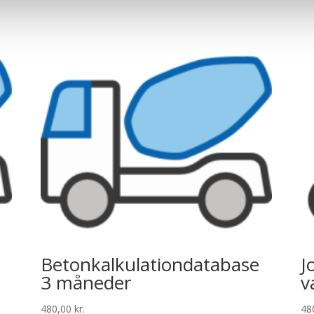
Betonkalkulationdatabase
J
3 måneder
v
480,00
kr.
48