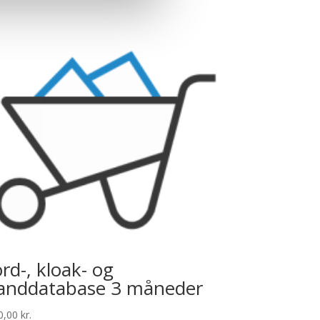
ord-, kloak- og
anddatabase 3 måneder
0,00
kr.