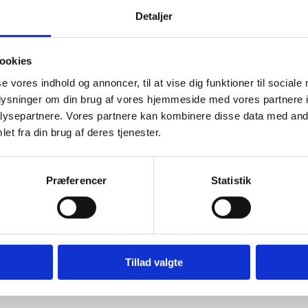
Detaljer
ookies
se vores indhold og annoncer, til at vise dig funktioner til sociale
oplysninger om din brug af vores hjemmeside med vores partnere i
ysepartnere. Vores partnere kan kombinere disse data med andr
et fra din brug af deres tjenester.
jdstid.
stens struktur
Præferencer
Statistik
ject og kan derfor hurtigt
pdelingen i punkter.
 Vi har valgt at holdet det simpelt.
Tillad valgte