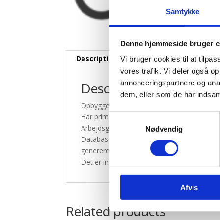
Samtykke
Denne hjemmeside bruger c
Description
Vi bruger cookies til at tilpas
vores trafik. Vi deler også 
annonceringspartnere og anal
Description
dem, eller som de har indsaml
Opbygget i Sigma
Har primært fokus på arbejdsgange og arbe
Samtykkevalg
Arbejdsgange er opbygget over overenskom
Nødvendig
Databasen kan arbejde sammen med MS-Pro
generere en grundlæggende tidsplan udfra o
Det er ingen knust at gøre ting komplicerede!
Afvis
Related products