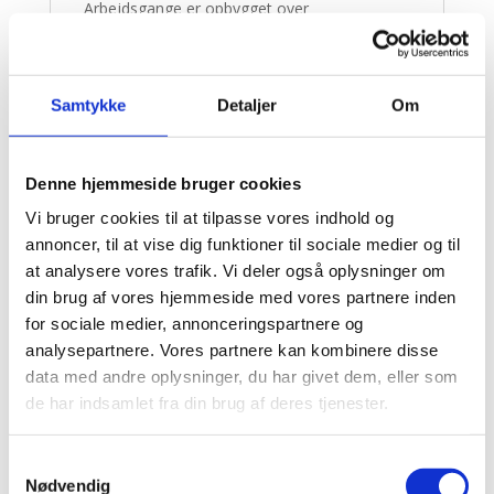
Arbejdsgange er opbygget over
overenskomstens struktur
Databasen kan arbejde sammen med MS-
Project og kan derfor hurtigt
Samtykke
Detaljer
Om
generere en grundlæggende tidsplan udfra
opdelingen i punkter.
Det er ingen knust at gøre ting komplicerede!
Denne hjemmeside bruger cookies
Vi har valgt at holdet det simpelt.
Vi bruger cookies til at tilpasse vores indhold og
annoncer, til at vise dig funktioner til sociale medier og til
at analysere vores trafik. Vi deler også oplysninger om
Related products
din brug af vores hjemmeside med vores partnere inden
for sociale medier, annonceringspartnere og
analysepartnere. Vores partnere kan kombinere disse
data med andre oplysninger, du har givet dem, eller som
de har indsamlet fra din brug af deres tjenester.
Samtykkevalg
Nødvendig