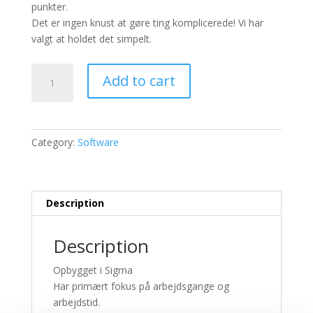
punkter.
Det er ingen knust at gøre ting komplicerede! Vi har
valgt at holdet det simpelt.
Jord-,
Add to cart
kloak-
og
vanddatabase
3
Category:
Software
måneder
quantity
Description
Description
Opbygget i Sigma
Har primært fokus på arbejdsgange og
arbejdstid.