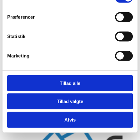
Præferencer
Statistik
Marketing
Murerdatabase 1 år
Tillad alle
1.400,00
kr.
Tillad valgte
Afvis